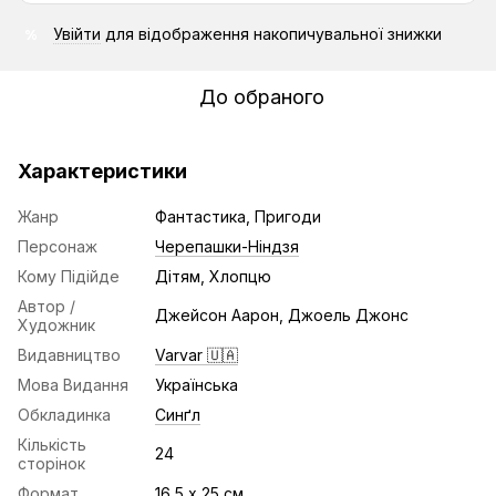
Увійти
для відображення накопичувальної знижки
%
До обраного
Характеристики
Жанр
Фантастика, Пригоди
Персонаж
Черепашки-Ніндзя
Кому Підійде
Дітям, Хлопцю
Автор /
Джейсон Аарон, Джоель Джонс
Художник
Видавництво
Varvar 🇺🇦
Мова Видання
Українська
Обкладинка
Синґл
Кількість
24
сторінок
Формат
16,5 х 25 см