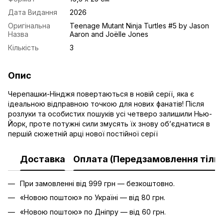
Дата Видання
2026
Оригінальна
Teenage Mutant Ninja Turtles #5 by Jason
Назва
Aaron and Joëlle Jones
Кількість
3
Опис
Черепашки-Нінджя повертаються в новій серії, яка є
ідеальною відправною точкою для нових фанатів! Після
розлуки та особистих пошуків усі четверо залишили Нью-
Йорк, проте потужні сили змусять їх знову об’єднатися в
першій сюжетній арці нової постійної серії
Доставка
Оплата (Передзамовлення тільк
При замовленні від 999 грн — безкоштовно.
«Новою поштою» по Україні — від 80 грн.
«Новою поштою» по Дніпру — від 60 грн.