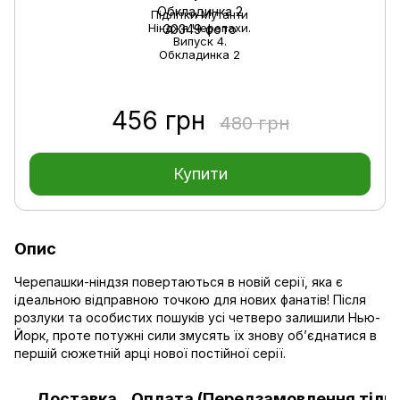
Підлітки Мутанти
Нінджя Черепахи.
Випуск 4.
Обкладинка 2
456 грн
480 грн
Купити
Опис
Черепашки-ніндзя повертаються в новій серії, яка є
ідеальною відправною точкою для нових фанатів! Після
розлуки та особистих пошуків усі четверо залишили Нью-
Йорк, проте потужні сили змусять їх знову об’єднатися в
першій сюжетній арці нової постійної серії.
Доставка
Оплата (Передзамовлення тільк