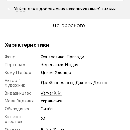
Увійти
для відображення накопичувальної знижки
%
До обраного
Характеристики
Жанр
Фантастика, Пригоди
Персонаж
Черепашки-Ніндзя
Кому Підійде
Дітям, Хлопцю
Автор /
Джейсон Аарон, Джоель Джонс
Художник
Видавництво
Varvar 🇺🇦
Мова Видання
Українська
Обкладинка
Синґл
Кількість
24
сторінок
Формат
16,5 х 25 см