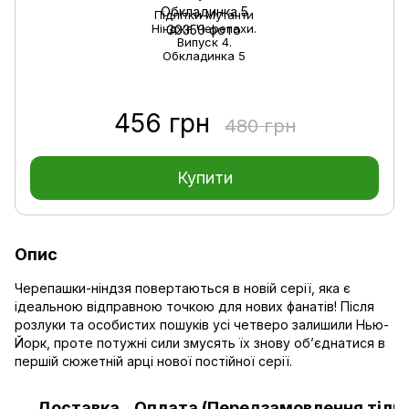
Підлітки Мутанти
Нінджя Черепахи.
Випуск 4.
Обкладинка 5
456 грн
480 грн
Купити
Опис
Черепашки-ніндзя повертаються в новій серії, яка є
ідеальною відправною точкою для нових фанатів! Після
розлуки та особистих пошуків усі четверо залишили Нью-
Йорк, проте потужні сили змусять їх знову об’єднатися в
першій сюжетній арці нової постійної серії.
Доставка
Оплата (Передзамовлення тільк