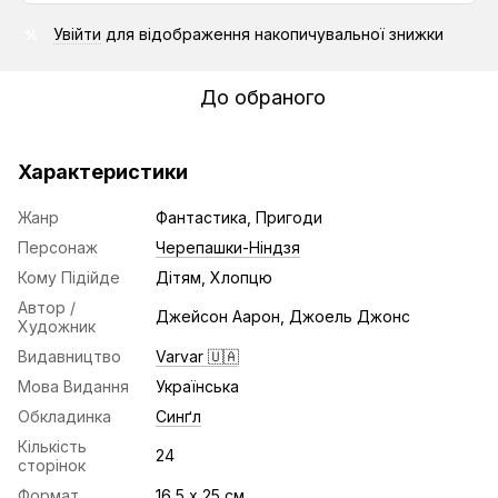
Увійти
для відображення накопичувальної знижки
%
До обраного
Характеристики
Жанр
Фантастика, Пригоди
Персонаж
Черепашки-Ніндзя
Кому Підійде
Дітям, Хлопцю
Автор /
Джейсон Аарон, Джоель Джонс
Художник
Видавництво
Varvar 🇺🇦
Мова Видання
Українська
Обкладинка
Синґл
Кількість
24
сторінок
Формат
16,5 х 25 см