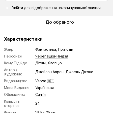
Увійти
для відображення накопичувальної знижки
%
До обраного
Характеристики
Жанр
Фантастика, Пригоди
Персонаж
Черепашки-Ніндзя
Кому Підійде
Дітям, Хлопцю
Автор /
Джейсон Аарон, Джоель Джонс
Художник
Видавництво
Varvar 🇺🇦
Мова Видання
Українська
Обкладинка
Синґл
Кількість
24
сторінок
Формат
16,5 х 25 см