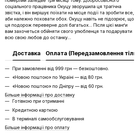
померлий заледве три місяці тому. Добросовісного
соціального працівника Окуцу зворушила ця трагічна
звістка, і він вирішує поїхати на місце події та зробити все,
аби належно поховати обох. Окуцу навіть не підозрює, що
ця подорож переверне долі багатьох… Після цієї манґи
вам захочеться обійняти свого улюбленця та подарувати
всю свою любов до останку…
Доставка
Оплата (Передзамовлення тільк
При замовленні від 999 грн — безкоштовно.
«Новою поштою» по Україні — від 80 грн.
«Новою поштою» по Дніпру — від 60 грн.
Більше інформації про доставку
Готівкою при отриманні
Кредитною карткою
В терміналі самообслуговування
Більше інформації про оплату