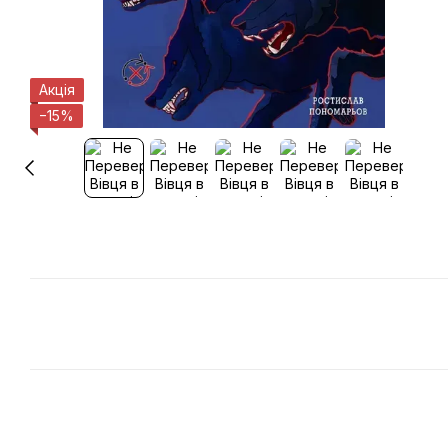
Акція
−15%