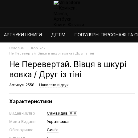
АРТБУКИ І КНИГИ
ДІТЯМ
ПОПУЛЯРНІ ПЕРСОНАЖІ ТА СЕ
Головна
Комікси
Не Перевертай. Вівця в шкурі вовка / Друг із тіні
Не Перевертай. Вівця в шкурі
вовка / Друг із тіні
Артикул: 2558
Написати відгук
Характеристики
Видавництво
Самвидав 🇺🇦
Мова Видання
Українська
Обкладинка
Синґл