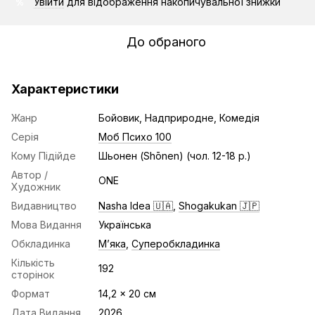
Увійти
для відображення накопичувальної знижки
%
До обраного
Характеристики
Жанр
Бойовик, Надприродне, Комедія
Серія
Моб Психо 100
Кому Підійде
Шьонен (Shōnen) (чол. 12-18 р.)
Автор /
ONE
Художник
Видавництво
Nasha Idea 🇺🇦
,
Shogakukan 🇯🇵
Мова Видання
Українська
Обкладинка
Мʼяка
,
Суперобкладинка
Кількість
192
сторінок
Формат
14,2 x 20 cм
Дата Видання
2026