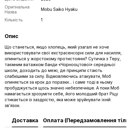
Оригінальна
Mobu Saiko Hyaku
Назва
Кількість
1
Опис
Що станеться, якщо хлопець, який узагалі не хоче
використовувати свої екстрасенсорні сили для насилля,
опиниться у жорстокому протистоянні? Сутичка з Теру,
таємним ватажком банди «Чорнооцтової» середньої
школи, доходить до межі, де принципи стають
слабкішими за силу. Відмовляючись атакувати, Моб
опиняється за крок до поразки… і саме тоді в ньому
пробуджується щось значно небезпечніше. А поки Моб
намагається зрозуміти себе, його молодший брат Ріцу
стикається із заздрістю, яка може зруйнувати їхній
зв’язок.
Доставка
Оплата (Передзамовлення тільк