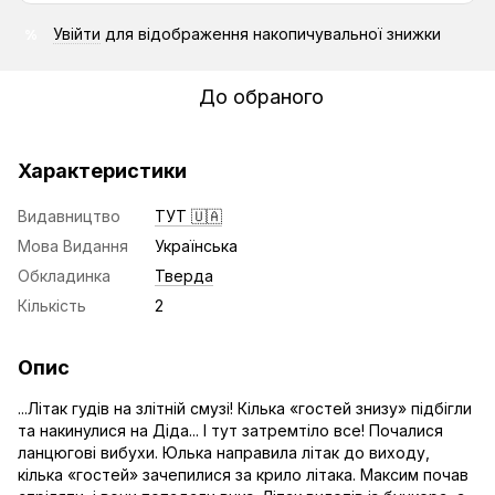
Увійти
для відображення накопичувальної знижки
%
До обраного
Характеристики
Видавництво
ТУТ 🇺🇦
Мова Видання
Українська
Обкладинка
Тверда
Кількість
2
Опис
...Літак гудів на злітній смузі! Кілька «гостей знизу» підбігли
та накинулися на Діда... І тут затремтіло все! Почалися
ланцюгові вибухи. Юлька направила літак до виходу,
кілька «гостей» зачепилися за крило літака. Максим почав