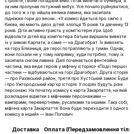
стріляти, і вони попадали вниз. Літак вилетів із бункера, а
за ним пролунав потужний вибух. Усе почало руйнуватися,
до того ж з гір зійшла велика лавина, яка засипала
підніжжя гори до весни... «У коміксі йдеться про сім’ю з
Києва, які мають двох дітей: хлопця 15 років та дівчинку 13
років. Діти активно грають у комп’ютерні ігри. Щоб
відволікти дітей від комп’ютера батьки вирішили вивезти
їх у зимові Карпати, а саме — на Драгобрат. Їх вивозять
на гору Близниця, де герої потрапляють у туман. Однак,
вони поїхали не у тому напрямку, куди потрібно, тому їх
засипала снігом лавина. Далі починається фентезійна
частина, яка веде героїв у міфічну історію» «Події першої
частини — відбуваються на горі Драгобрат. Друга історія
— про Рахівський район, третя про Хустський замок. Буде
і про Ужгородський кар’єр історія. У подіях будуть різні
персонажі. На початку коміксу є карта Закарпаття, на якій
розкладені відмітки з міфічними персонажами —
вампірами, перевертнями, русалками та іншими. Така собі,
міфічна карта Закарпаття. Вона буде переходити з одного
коміксу в інший» — Іван Попович
Доставка
Оплата (Передзамовлення тільк