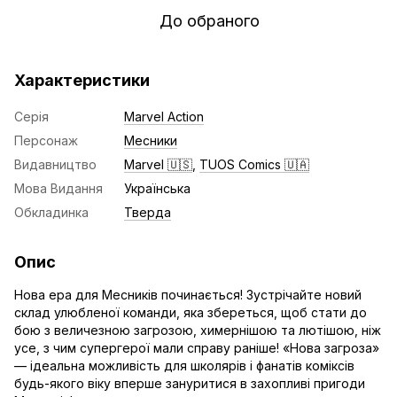
До обраного
Характеристики
Серія
Marvel Action
Персонаж
Месники
Видавництво
Marvel 🇺🇸
,
TUOS Comics 🇺🇦
Мова Видання
Українська
Обкладинка
Тверда
Опис
Нова ера для Месників починається! Зустрічайте новий
склад улюбленої команди, яка збереться, щоб стати до
бою з величезною загрозою, химернішою та лютішою, ніж
усе, з чим супергерої мали справу раніше! «Нова загроза»
— ідеальна можливість для школярів і фанатів коміксів
будь-якого віку вперше зануритися в захопливі пригоди