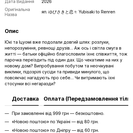
Дата Видання
2026
Оригінальна
яп. ゆびさきと恋々 Yubisaki to Renren
Назва
Опис
Юкі та Іцуомі вже подолали довгий шлях: розлуки,
непорозуміння, ревнощі друзів… Аж ось і світла смуга в
житті — батьки офіційно благословили їхнє співжиття, тож
парочка переїздить під один дах. Що чекатиме на них у
новому домі? Випробування побутом та неочікувані
виклики, підозрілі сусіди та привиди минулого, що
повсякчас нагадують про себе… Чи витримають їхні
стосунки всі негаразди?
Доставка
Оплата (Передзамовлення тільк
При замовленні від 999 грн — безкоштовно.
«Новою поштою» по Україні — від 80 грн.
«Новою поштою» по Дніпру — від 60 грн.