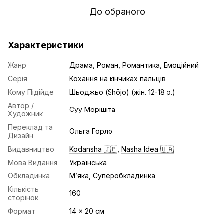
До обраного
Характеристики
Жанр
Драма, Роман, Романтика, Емоційний
Серія
Кохання на кінчиках пальців
Кому Підійде
Шьоджьо (Shōjo) (жін. 12-18 р.)
Автор /
Суу Морішіта
Художник
Переклад та
Ольга Горло
Дизайн
Видавництво
Kodansha 🇯🇵
,
Nasha Idea 🇺🇦
Мова Видання
Українська
Обкладинка
Мʼяка
,
Суперобкладинка
Кількість
160
сторінок
Формат
14 x 20 cм