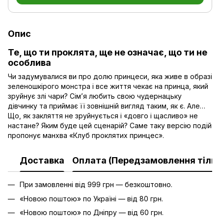
Опис
Те, що ти проклята, ще не означає, що ти не
особлива
Чи задумувалися ви про долю принцеси, яка живе в образі
зеленошкірого монстра і все життя чекає на принца, який
зруйнує злі чари? Сім’я любить свою чудернацьку
дівчинку та приймає її зовнішній вигляд таким, як є. Але…
Що, як закляття не зруйнується і «довго і щасливо» не
настане? Яким буде цей сценарій? Саме таку версію подій
пропонує манхва «Клуб проклятих принцес».
Доставка
Оплата (Передзамовлення тільк
При замовленні від 999 грн — безкоштовно.
«Новою поштою» по Україні — від 80 грн.
«Новою поштою» по Дніпру — від 60 грн.