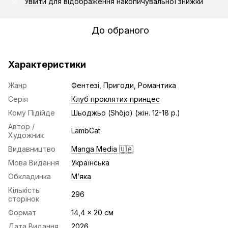
Увійти
для відображення накопичувальної знижки
%
До обраного
Характеристики
Жанр
Фентезі, Пригоди, Романтика
Серія
Клуб проклятих принцес
Кому Підійде
Шьоджьо (Shōjo) (жін. 12-18 р.)
Автор /
LambCat
Художник
Видавництво
Manga Media 🇺🇦
Мова Видання
Українська
Обкладинка
Мʼяка
Кількість
296
сторінок
Формат
14,4 x 20 cм
Дата Видання
2026