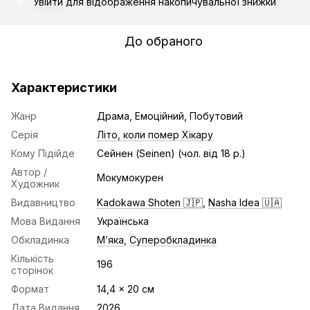
Увійти
для відображення накопичувальної знижки
%
До обраного
Характеристики
Жанр
Драма, Емоційний, Побутовий
Серія
Літо, коли помер Хікару
Кому Підійде
Сейнен (Seinen) (чол. від 18 р.)
Автор /
Мокумокурен
Художник
Видавництво
Kadokawa Shoten 🇯🇵
,
Nasha Idea 🇺🇦
Мова Видання
Українська
Обкладинка
Мʼяка
,
Суперобкладинка
Кількість
196
сторінок
Формат
14,4 x 20 cм
Дата Видання
2026