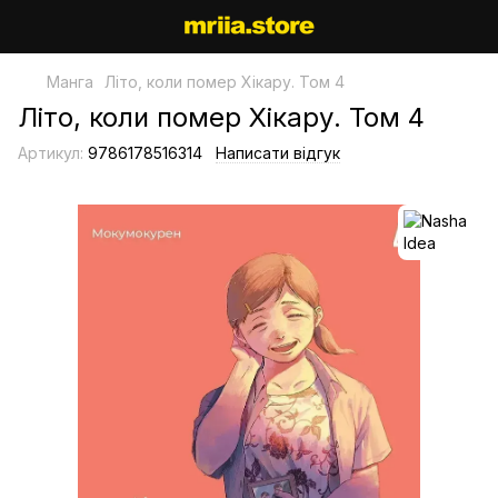
Манга
Літо, коли помер Хікару. Том 4
Літо, коли помер Хікару. Том 4
Артикул:
9786178516314
Написати відгук