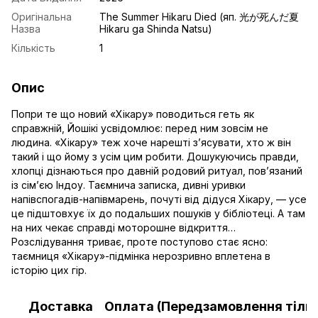
Оригінальна
The Summer Hikaru Died (яп. 光が死んだ夏
Назва
Hikaru ga Shinda Natsu)
Кількість
1
Опис
Попри те що новий «Хікару» поводиться геть як
справжній, Йошікі усвідомлює: перед ним зовсім не
людина. «Хікару» теж хоче нарешті з’ясувати, хто ж він
такий і що йому з усім цим робити. Дошукуючись правди,
хлопці дізнаються про давній родовий ритуал, пов’язаний
із сім’єю Індоу. Таємнича записка, дивні уривки
напівспогадів-напівмарень, почуті від дідуся Хікару, — усе
це підштовхує їх до подальших пошуків у бібліотеці. А там
на них чекає справді моторошне відкриття…
Розслідування триває, проте поступово стає ясно:
таємниця «Хікару»-підмінка нерозривно вплетена в
історію цих гір.
Доставка
Оплата (Передзамовлення тільк