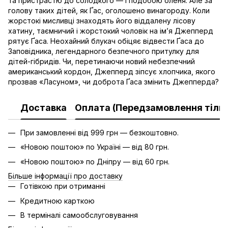
та пристрастю до солодкого — і подобою оленя. Але за
голову таких дітей, як Ґас, оголошено винагороду. Коли
жорстокі мисливці знаходять його віддалену лісову
хатину, таємничий і жорстокий чоловік на ім’я Джепперд
рятує Ґаса. Неохайний блукач обіцяє відвести Ґаса до
Заповідника, легендарного безпечного притулку для
дітей-гібридів. Чи, перетинаючи новий небезпечний
американський кордон, Джепперд зіпсує хлопчика, якого
прозвав «Ласуном», чи доброта Ґаса змінить Джепперда?
Доставка
Оплата (Передзамовлення тільк
При замовленні від 999 грн — безкоштовно.
«Новою поштою» по Україні — від 80 грн.
«Новою поштою» по Дніпру — від 60 грн.
Більше інформації про доставку
Готівкою при отриманні
Кредитною карткою
В терміналі самообслуговування