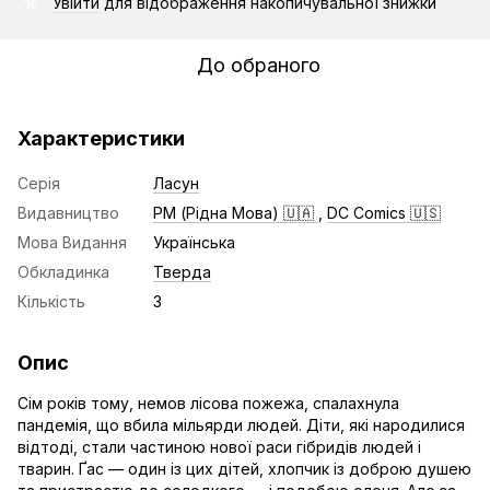
Увійти
для відображення накопичувальної знижки
%
До обраного
Характеристики
Серія
Ласун
Видавництво
РМ (Рідна Мова) 🇺🇦
,
DC Comics 🇺🇸
Мова Видання
Українська
Обкладинка
Тверда
Кількість
3
Опис
Сім років тому, немов лісова пожежа, спалахнула
пандемія, що вбила мільярди людей. Діти, які народилися
відтоді, стали частиною нової раси гібридів людей і
тварин. Ґас — один із цих дітей, хлопчик із доброю душею