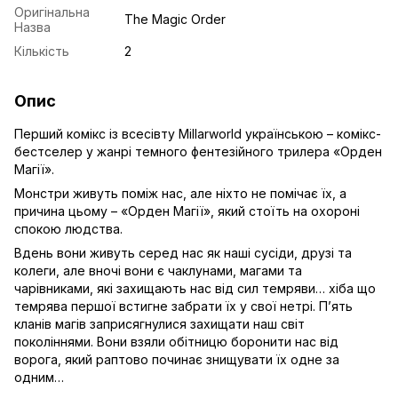
Оригінальна
The Magic Order
Назва
Кількість
2
Опис
Перший комікс із всесівту Millarworld українською – комікс-
бестселер у жанрі темного фентезійного трилера «Орден
Магії».
Монстри живуть поміж нас, але ніхто не помічає їх, а
причина цьому – «Орден Магії», який стоїть на охороні
спокою людства.
Вдень вони живуть серед нас як наші сусіди, друзі та
колеги, але вночі вони є чаклунами, магами та
чарівниками, які захищають нас від сил темряви… хіба що
темрява першої встигне забрати їх у свої нетрі. П’ять
кланів магів заприсягнулися захищати наш світ
поколіннями. Вони взяли обітницю боронити нас від
ворога, який раптово починає знищувати їх одне за
одним…