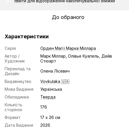
Увійти
для відображення накопичувальної знижки
%
До обраного
Характеристики
Серія
Орден Магії Марка Міллара
Автор /
Марк Міллар, Олівье Куапель, Дейв
Художник
Стюарт
Переклад та
Олена Лісевич
Дизайн
Видавництво
Vovkulaka 🇺🇦
Мова Видання
Українська
Обкладинка
Тверда
Кількість
176
сторінок
Формат
17 х 26 см
Дата Видання
2026