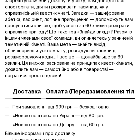
заарештували! Аби досягнути успіху, вам доведеться
спостерігати, діяти і розкривати таємниці, як у
справжнісінькій квест-кімнаті. Загадки — зашифрована
абетка, лабіринт, логічне припущення — допоможуть вам
просуватися книгою, щоб усього за 60 хвилин розіграти
справжню пригоду! Що таке гра «Знайди вихід»? Разом із
іншими членами своєї команди, ви опиняєтесь у зачиненій
тематичній кімнаті. Ваша мета — знайти вихід,
обнишпоривши усю кімнату, розгадуючи таємниці,
розшифровуючи коди… І все це — щонайбільше за 60
хвилин. Ця книжка, заснована на принципах квест-кімнати,
дозволить вам — самостійно або в товаристві —
погратися просто вдома!
Доставка
Оплата (Передзамовлення тільк
При замовленні від 999 грн — безкоштовно.
«Новою поштою» по Україні — від 80 грн.
«Новою поштою» по Дніпру — від 60 грн.
Більше інформації про доставку
Готівкою при отриманні