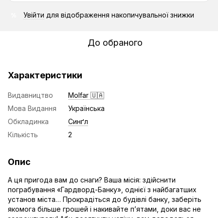
Увійти
для відображення накопичувальної знижки
%
До обраного
Характеристики
Видавництво
Molfar 🇺🇦
Мова Видання
Українська
Обкладинка
Синґл
Кількість
2
Опис
А ця пригода вам до снаги? Ваша місія: здійснити
пограбування «Гардворд-Банку», однієї з найбагатших
установ міста… Прокрадіться до будівлі банку, заберіть
якомога більше грошей і накивайте п’ятами, доки вас не