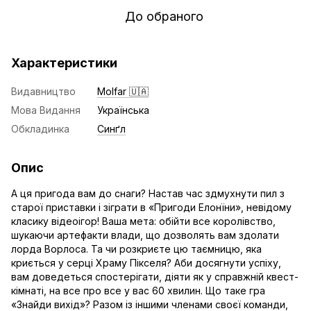
До обраного
Характеристики
Видавництво
Molfar 🇺🇦
Мова Видання
Українська
Обкладинка
Синґл
Опис
А ця пригода вам до снаги? Настав час здмухнути пил з
старої приставки і зіграти в «Пригоди Елонїни», невідому
класику відеоігор! Ваша мета: обійти все королівство,
шукаючи артефакти влади, що дозволять вам здолати
лорда Ворлоса. Та чи розкриєте цю таємницю, яка
криється у серці Храму Пікселя? Аби досягнути успіху,
вам доведеться спостерігати, діяти як у справжній квест-
кімнаті, на все про все у вас 60 хвилин. Що таке гра
«Знайди вихід»? Разом із іншими членами своєї команди,