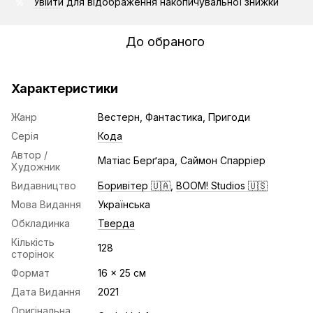
Увійти
для відображення накопичувальної знижки
%
До обраного
Характеристики
Жанр
Вестерн, Фантастика, Пригоди
Серія
Кода
Автор /
Матіас Берґара, Саймон Спарріер
Художник
Видавництво
Боривітер 🇺🇦
,
BOOM! Studios 🇺🇸
Мова Видання
Українська
Обкладинка
Тверда
Кількість
128
сторінок
Формат
16 x 25 cм
Дата Видання
2021
Оригінальна