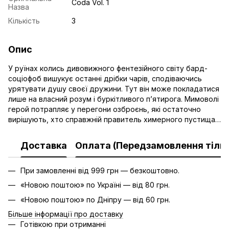
Coda Vol. 1
Назва
Кількість
3
Опис
У руїнах колись дивовижного фентезійного світу бард-
соціофоб вишукує останні дрібки чарів, сподіваючись
урятувати душу своєї дружини. Тут він може покладатися
лише на власний розум і буркітливого п’ятирога. Мимоволі
герой потрапляє у перегони озброєнь, які остаточно
вирішують, хто справжній правитель химерного пустища…
Доставка
Оплата (Передзамовлення тільк
При замовленні від 999 грн — безкоштовно.
«Новою поштою» по Україні — від 80 грн.
«Новою поштою» по Дніпру — від 60 грн.
Більше інформації про доставку
Готівкою при отриманні