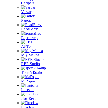
Сафран
Varvar
Ранок
ReadBerry
Боривітер
АРТ9
Міу Манга
RER Studio
Третій Колір
Mal'opus
Lantsuta
Лол Кекс
Fireclaw