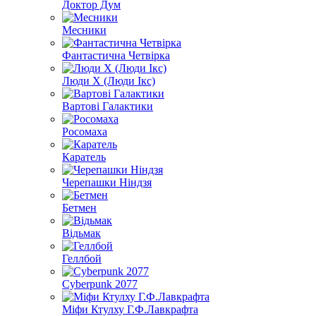
Доктор Дум
Месники
Фантастична Четвірка
Люди Х (Люди Ікс)
Вартові Галактики
Росомаха
Каратель
Черепашки Ніндзя
Бетмен
Відьмак
Геллбой
Cyberpunk 2077
Міфи Ктулху Г.Ф.Лавкрафта