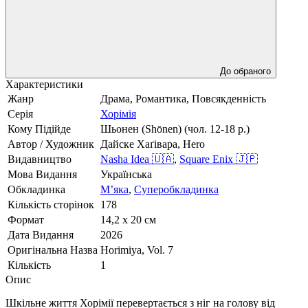
До обраного
Характеристики
Жанр
Драма, Романтика, Повсякденність
Серія
Хорімія
Кому Підійде
Шьонен (Shōnen) (чол. 12-18 р.)
Автор / Художник
Дайске Хаґівара, Hero
Видавництво
Nasha Idea 🇺🇦
,
Square Enix 🇯🇵
Мова Видання
Українська
Обкладинка
Мʼяка
,
Суперобкладинка
Кількість сторінок
178
Формат
14,2 x 20 cм
Дата Видання
2026
Оригінальна Назва
Horimiya, Vol. 7
Кількість
1
Опис
Шкільне життя Хорімії перевертається з ніг на голову від