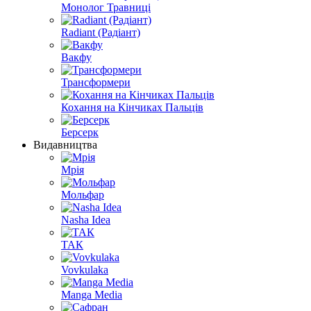
Монолог Травниці
Radiant (Радіант)
Вакфу
Трансформери
Кохання на Кінчиках Пальців
Берсерк
Видавництва
Мрія
Мольфар
Nasha Idea
ТАК
Vovkulaka
Manga Media