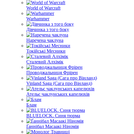
World of Warcraft
Warhammer
Дівчинка з того боку
Наречена чаклуна
Токійські Месники
Сталевий Алхімік
Проводжальниця Фрірен
Vinland Saga (Сага про Вінланд)
Ательє чаклунських капелюхів
Блам
BLUELOCK. Синя тюрма
Ґаннібал Масаакі Ніномія