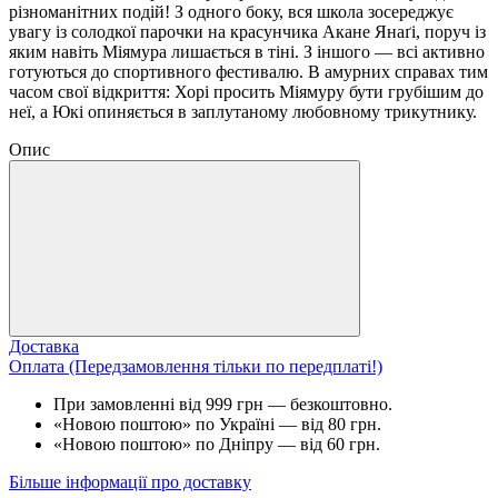
різноманітних подій! З одного боку, вся школа зосереджує
увагу із солодкої парочки на красунчика Акане Янаґі, поруч із
яким навіть Міямура лишається в тіні. З іншого — всі активно
готуються до спортивного фестивалю. В амурних справах тим
часом свої відкриття: Хорі просить Міямуру бути грубішим до
неї, а Юкі опиняється в заплутаному любовному трикутнику.
Опис
Доставка
Оплата (Передзамовлення тільки по передплаті!)
При замовленні від 999 грн — безкоштовно.
«Новою поштою» по Україні — від 80 грн.
«Новою поштою» по Дніпру — від 60 грн.
Більше інформації про доставку