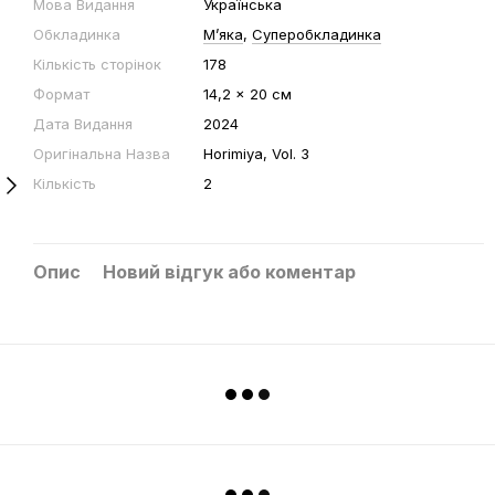
Мова Видання
Українська
Обкладинка
Мʼяка
,
Суперобкладинка
Кількість сторінок
178
Формат
14,2 x 20 cм
Дата Видання
2024
Оригінальна Назва
Horimiya, Vol. 3
Кількість
2
Опис
Новий відгук або коментар