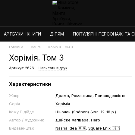
АРТБУКИ І КНИГИ
ДІТЯМ
ПОПУЛЯРНІ ПЕРСОНАЖІ ТА СЕ
Головна
Манга
Хорімія. Том 3
Хорімія. Том 3
Артикул: 2626
Написати відгук
Характеристики
Жанр
Драма, Романтика, Повсякденність
Серія
Хорімія
Кому Підійде
Шьонен (Shōnen) (чол. 12-18 р.)
Автор / Художник
Дайске Хаґівара, Hero
Видавництво
Nasha Idea 🇺🇦
,
Square Enix 🇯🇵