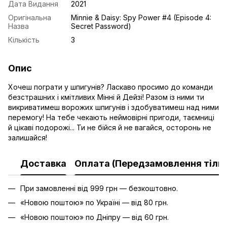
Дата Видання
2021
Оригінальна
Minnie & Daisy: Spy Power #4 (Episode 4:
Назва
Secret Password)
Кількість
3
Опис
Хочеш пограти у шпигунів? Ласкаво просимо до команди
безстрашних і кмітливих Мінні й Дейзі! Разом із ними ти
викриватимеш ворожих шпигунів і здобуватимеш над ними
перемогу! На тебе чекають неймовірні пригоди, таємниці
й цікаві подорожі... Ти не бійся й не вагайся, осторонь не
залишайся!
Доставка
Оплата (Передзамовлення тільк
При замовленні від 999 грн — безкоштовно.
«Новою поштою» по Україні — від 80 грн.
«Новою поштою» по Дніпру — від 60 грн.