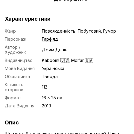
Характеристики
Жанр
Повсякденність, Побутовий, Гумор
Персонаж
Гарфілд
Автор /
Джим Девіс
Художник
Видавництво
Kaboom! 🇺🇸
,
Molfar 🇺🇦
Мова Видання
Українська
Обкладинка
Тверда
Кількість
112
сторінок
Формат
16 x 25 см
Дата Видання
2019
Опис
Що може бути краще за шматочок гарячої піци? Лише