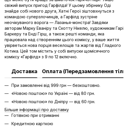
свіжий випуск пригод Гарфілда! У цьому збірнику Оді
знайде собі нового друга, Хатні Герої зіштовхнуться з
командою суперзлочинців, а Гарфілд зустріне
неочікуваного ворога — Лазанья-монстра! Завдяки
авторам Марку Еваніру та Скотту Нікелю, художникам Гарі
Баркеру та Енді Гірш, а також решті команди, яка
працювала над створенням цього коміксу, у ваше життя
увірветься нова порція веселощів та жартів від Гладкого
Котика. Цей том містить у собі випуски щомісячного
коміксу «Гарфілд» з 9 по 12 включно.
Доставка
Оплата (Передзамовлення тільк
При замовленні від 999 грн — безкоштовно.
«Новою поштою» по Україні — від 80 грн.
«Новою поштою» по Дніпру — від 60 грн.
Більше інформації про доставку
Готівкою при отриманні
Кредитною карткою