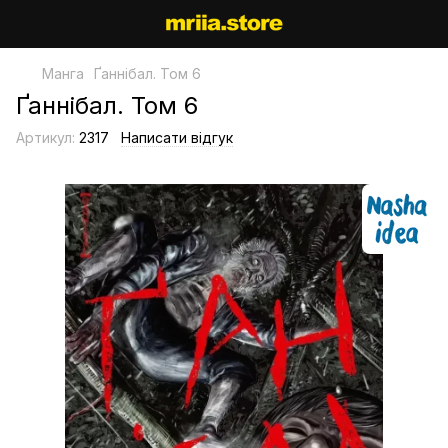
Манга
Ґаннібал. Том 6
Ґаннібал. Том 6
Артикул:
2317
Написати відгук