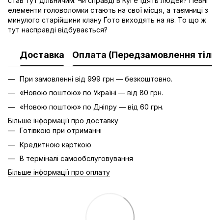
став тут дільничим. Чи справді в Куґе їдять людей? Певні
елементи головоломки стають на свої місця, а таємниці з
минулого старійшини клану Ґото виходять на яв. То що ж
тут насправді відбувається?
Доставка
Оплата (Передзамовлення тільк
При замовленні від 999 грн — безкоштовно.
«Новою поштою» по Україні — від 80 грн.
«Новою поштою» по Дніпру — від 60 грн.
Більше інформації про доставку
Готівкою при отриманні
Кредитною карткою
В терміналі самообслуговування
Більше інформації про оплату