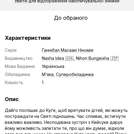
Увійти
для відображення накопичувальної знижки
%
До обраного
Характеристики
Серія
Ґаннібал Масаакі Ніномія
Видавництво
Nasha Idea 🇺🇦
,
Nihon Bungeisha 🇯🇵
Мова Видання
Українська
Обкладинка
Мʼяка
,
Суперобкладинка
Кількість
1
Опис
Дайґо поспішає до Куґе, щоб врятувати дітей, які можуть
постраждати на Святі підношень. Час спливає, встигнути
важливо важливо. Несподівана зустріч з Кейсуке дарує
йому можливість запитати те, про що він думає, відколи