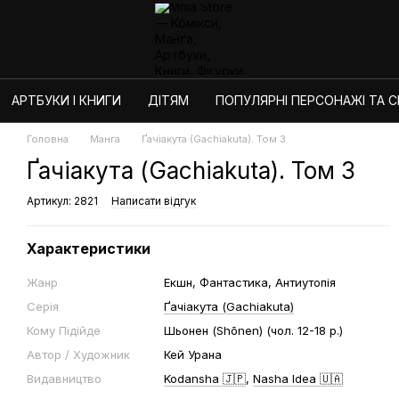
АРТБУКИ І КНИГИ
ДІТЯМ
ПОПУЛЯРНІ ПЕРСОНАЖІ ТА СЕ
Головна
Манга
Ґачіакута (Gachiakuta). Том 3
Ґачіакута (Gachiakuta). Том 3
Артикул: 2821
Написати відгук
Характеристики
Жанр
Екшн, Фантастика, Антиутопія
Серія
Ґачіакута (Gachiakuta)
Кому Підійде
Шьонен (Shōnen) (чол. 12-18 р.)
Автор / Художник
Кей Урана
Видавництво
Kodansha 🇯🇵
,
Nasha Idea 🇺🇦