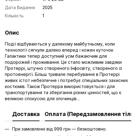
Дата Видання
2025
Кількість
1
Опис
Події відбуваються у далекому майбутньому, коли
технології сягнули далеко вперед і кожен куточок
Галактики тепер доступний усім бажаючим для
подорожей і проживання. Це стало можливим завдяки
Протеррі, штучно створеного Інфосвіту, створеного із
протоенергії. Більш тривале перебування в Протеррі
живих істот небезпечне і потребує спеціальних захисних
костюмів. Також Протерра використовується і для
транспортування та зберігання різних цінностей, що є
великою спокусою для злочинців…
Доставка
Оплата (Передзамовлення тільк
При замовленні від 999 грн — безкоштовно.