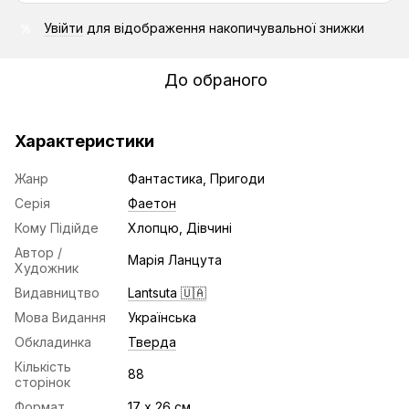
Увійти
для відображення накопичувальної знижки
%
До обраного
Характеристики
Жанр
Фантастика, Пригоди
Серія
Фаетон
Кому Підійде
Хлопцю, Дівчині
Автор /
Марія Ланцута
Художник
Видавництво
Lantsuta 🇺🇦
Мова Видання
Українська
Обкладинка
Тверда
Кількість
88
сторінок
Формат
17 х 26 см