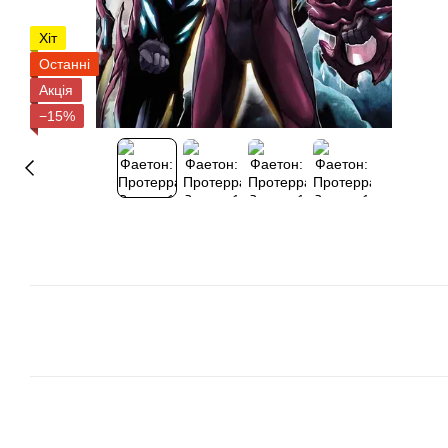
Хіт
Останні
Акція
−15%