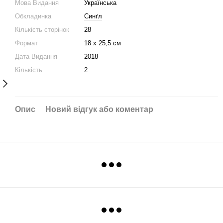
Мова Видання
Українська
Обкладинка
Синґл
Кількість сторінок
28
Формат
18 х 25,5 см
Дата Видання
2018
Кількість
2
Опис
Новий відгук або коментар