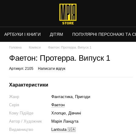
АРТБУКИ І КНИГИ
ДІТЯМ
ПОПУЛЯРНІ ПЕРСОНАЖІ ТА СЕ
Головна
Комікси
Фаетон: Протерра. Випуск 1
Фаетон: Протерра. Випуск 1
Артикул: 2105
Написати відгук
Характеристики
Жанр
Фантастика, Пригоди
Серія
Фаетон
Кому Підійде
Хлопцю, Дівчині
Автор / Художник
Марія Ланцута
Видавництво
Lantsuta 🇺🇦