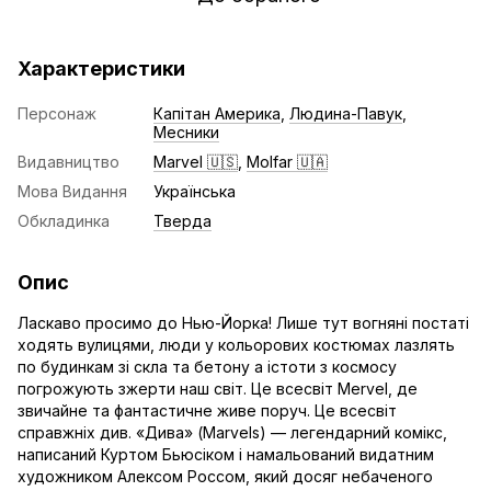
Характеристики
Персонаж
Капітан Америка
,
Людина-Павук
,
Месники
Видавництво
Marvel 🇺🇸
,
Molfar 🇺🇦
Мова Видання
Українська
Обкладинка
Тверда
Опис
Ласкаво просимо до Нью-Йорка! Лише тут вогняні постаті
ходять вулицями, люди у кольорових костюмах лазлять
по будинкам зі скла та бетону а істоти з космосу
погрожують зжерти наш світ. Це всесвіт Mervel, де
звичайне та фантастичне живе поруч. Це всесвіт
справжніх див. «Дива» (Marvels) — легендарний комікс,
написаний Куртом Бьюсіком і намальований видатним
художником Алексом Россом, який досяг небаченого