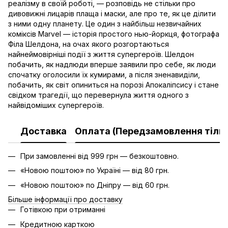
реалізму в своїй роботі, — розповідь не стільки про
дивовижні лицарів плаща і маски, але про те, як це ділити
з ними одну планету. Це один з найбільш незвичайних
коміксів Marvel — історія простого нью-йоркця, фотографа
Філа Шелдона, на очах якого розгортаються
найнеймовірніші події з життя супергероїв. Шелдон
побачить, як надлюди вперше заявили про себе, як люди
спочатку оголосили їх кумирами, а після зненавиділи,
побачить, як світ опиниться на порозі Апокаліпсису і стане
свідком трагедії, що перевернула життя одного з
найвідоміших супергероїв.
Доставка
Оплата (Передзамовлення тільк
При замовленні від 999 грн — безкоштовно.
«Новою поштою» по Україні — від 80 грн.
«Новою поштою» по Дніпру — від 60 грн.
Більше інформації про доставку
Готівкою при отриманні
Кредитною карткою