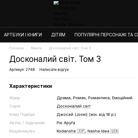
АРТБУКИ І КНИГИ
ДІТЯМ
ПОПУЛЯРНІ ПЕРСОНАЖІ ТА СЕ
Головна
Манга
Досконалий світ. Том 3
Досконалий світ. Том 3
Артикул: 2748
Написати відгук
Характеристики
Жанр
Драма, Роман, Романтика, Емоційний
Серія
Досконалий світ
Кому Підійде
Джосей (Josei) (жін. від 18 р.)
Автор / Художник
Ріє Аруґа
Видавництво
Kodansha 🇯🇵
,
Nasha Idea 🇺🇦