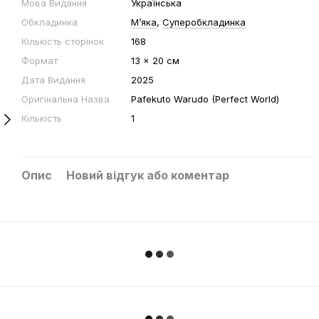
Мова Видання
Українська
Обкладинка
Мʼяка
,
Суперобкладинка
Кількість сторінок
168
Формат
13 x 20 cм
Дата Видання
2025
Оригінальна Назва
Pafekuto Warudo (Perfect World)
Кількість
1
Опис
Новий відгук або коментар