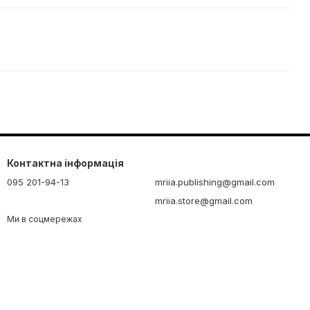
Контактна інформація
095 201-94-13
mriia.publishing@gmail.com
mriia.store@gmail.com
Ми в соцмережах