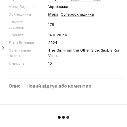
Мова Видання
Українська
Обкладинка
Мʼяка
,
Суперобкладинка
Кількість
178
сторінок
Формат
14 x 20 cм
Дата Видання
2024
Оригінальна
The Girl From the Other Side: Siúil, a Rún
Назва
Vol. 4
Кількість
10
Опис
Новий відгук або коментар