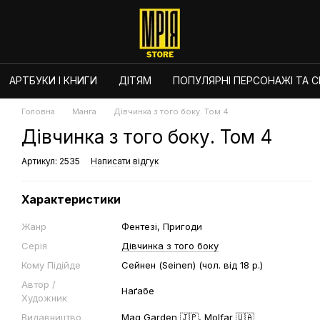
АРТБУКИ І КНИГИ
ДІТЯМ
ПОПУЛЯРНІ ПЕРСОНАЖІ ТА СЕ
Головна
Манга
Дівчинка з того боку. Том 4
Дівчинка з того боку. Том 4
Артикул: 2535
Написати відгук
Характеристики
Жанр
Фентезі, Пригоди
Серія
Дівчинка з того боку
Кому Підійде
Сейнен (Seinen) (чол. від 18 р.)
Автор /
Наґабе
Художник
Видавництво
Mag Garden 🇯🇵
,
Molfar 🇺🇦