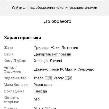
Увійти
для відображення накопичувальної знижки
%
До обраного
Характеристики
Жанр
Триллер, Жахи, Детектив
Серія
Департамент правди
Кому Підійде
Хлопцю, Дівчині
Автор /
Джеймс Тініон IV, Мартін Сіммондс
Художник
Видавництво
Image 🇺🇸
,
Varvar 🇺🇦
Мова Видання
Українська
Обкладинка
Тверда
Кількість
160
сторінок
Формат
16,7 x 25,1 см