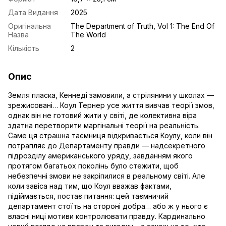
Дата Видання
2025
Оригінальна
The Department of Truth, Vol 1: The End Of
Назва
The World
Кількість
2
Опис
Земля пласка, Кеннеді замовили, а стрілянини у школах —
зрежисовані… Коул Тернер усе життя вивчав теорії змов,
однак він не готовий жити у світі, де колективна віра
здатна перетворити маргінальні теорії на реальність.
Саме ця страшна таємниця відкривається Коулу, коли він
потрапляє до Департаменту правди — надсекретного
підрозділу американського уряду, завданням якого
протягом багатьох поколінь було стежити, щоб
небезпечні змови не закріпилися в реальному світі. Але
коли завіса над тим, що Коул вважав фактами,
підіймається, постає питання: цей таємничий
департамент стоїть на стороні добра… або ж у нього є
власні ниці мотиви контролювати правду. Кардинально