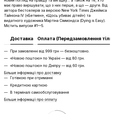
новий погляд на правду та вигадку… а також на те, хто
має право вирішувати, що з них перше, а що — друге. Від
автора бестселерів за версією New York Times Джеймса
Тайніона IV («Бетмен», «Щось убиває дітей») та
видатного художника Мартіна Сіммондса (Dying is Easy).
Містить випуски #1—5.
Доставка
Оплата (Передзамовлення тільк
При замовленні від 999 грн — безкоштовно.
«Новою поштою» по Україні — від 80 грн.
«Новою поштою» по Дніпру — від 60 грн.
Більше інформації про доставку
Готівкою при отриманні
Кредитною карткою
В терміналі самообслуговування
Більше інформації про оплату