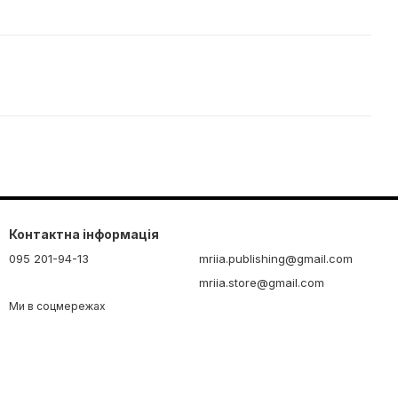
Контактна інформація
095 201-94-13
mriia.publishing@gmail.com
mriia.store@gmail.com
Ми в соцмережах