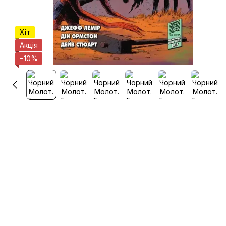
Хіт
Акція
−10%