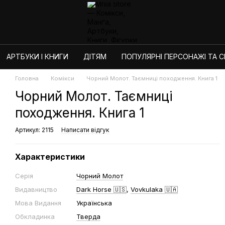
АРТБУКИ І КНИГИ
ДІТЯМ
ПОПУЛЯРНІ ПЕРСОНАЖІ ТА СЕ
Головна
Комікси
Чорний Молот. Таємниці походження. Книга 1
Чорний Молот. Таємниці
походження. Книга 1
Артикул: 2115
Написати відгук
Характеристики
Серія
Чорний Молот
Видавництво
Dark Horse 🇺🇸
,
Vovkulaka 🇺🇦
Мова Видання
Українська
Обкладинка
Тверда