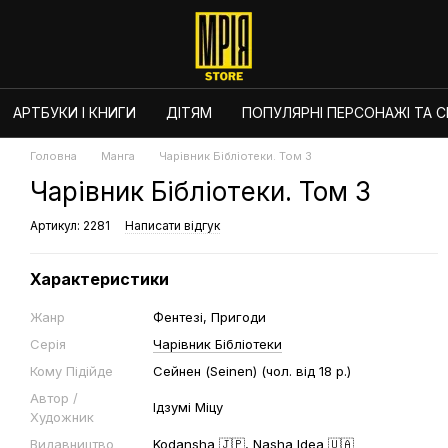
АРТБУКИ І КНИГИ
ДІТЯМ
ПОПУЛЯРНІ ПЕРСОНАЖІ ТА СЕ
Головна
Манга
Чарівник Бібліотеки. Том 3
Чарівник Бібліотеки. Том 3
Артикул: 2281
Написати відгук
Характеристики
Жанр
Фентезі, Пригоди
Серія
Чарівник Бібліотеки
Кому Підійде
Сейнен (Seinen) (чол. від 18 р.)
Автор /
Ідзумі Міцу
Художник
Видавництво
Kodansha 🇯🇵
,
Nasha Idea 🇺🇦