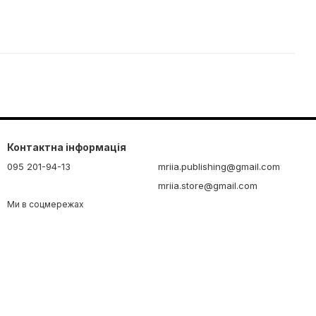
Контактна інформація
095 201-94-13
mriia.publishing@gmail.com
mriia.store@gmail.com
Ми в соцмережах