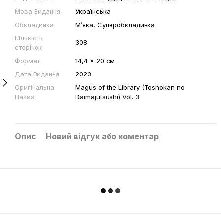
Мова Видання
Українська
Обкладинка
Мʼяка
,
Суперобкладинка
Кількість
308
сторінок
Формат
14,4 x 20 cм
Дата Видання
2023
Оригінальна
Magus of the Library (Toshokan no
Назва
Daimajutsushi) Vol. 3
Опис
Новий відгук або коментар