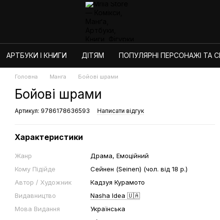
АРТБУКИ І КНИГИ
ДІТЯМ
ПОПУЛЯРНІ ПЕРСОНАЖІ ТА СЕ
Головна
Манга
Бойові шрами
Бойові шрами
Артикул: 9786178636593
Написати відгук
Характеристики
Жанр
Драма, Емоційний
Кому Підійде
Сейнен (Seinen) (чол. від 18 р.)
Автор / Художник
Кадзуя Курамото
Видавництво
Nasha Idea 🇺🇦
Мова Видання
Українська