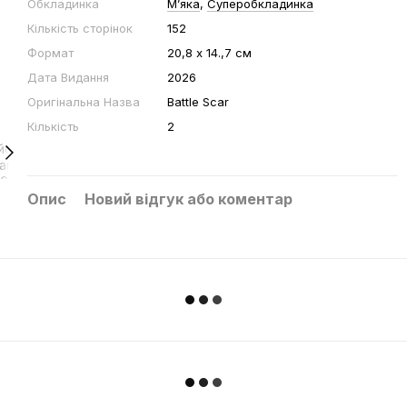
Обкладинка
Мʼяка
,
Суперобкладинка
Кількість сторінок
152
Формат
20,8 х 14.,7 см
Дата Видання
2026
Оригінальна Назва
Battle Scar
Кількість
2
Опис
Новий відгук або коментар