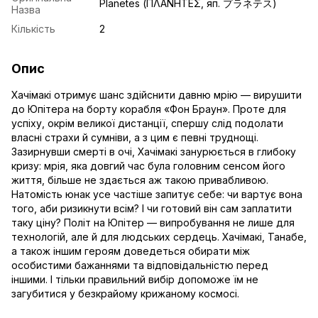
Planetes (ΠΛΑΝΗΤΕΣ, яп. プラネテス)
Назва
Кількість
2
Опис
Хачімакі отримує шанс здійснити давню мрію — вирушити
до Юпітера на борту корабля «Фон Браун». Проте для
успіху, окрім великої дистанції, спершу слід подолати
власні страхи й сумніви, а з цим є певні труднощі.
Зазирнувши смерті в очі, Хачімакі занурюється в глибоку
кризу: мрія, яка довгий час була головним сенсом його
життя, більше не здається аж такою привабливою.
Натомість юнак усе частіше запитує себе: чи вартує вона
того, аби ризикнути всім? І чи готовий він сам заплатити
таку ціну? Політ на Юпітер — випробування не лише для
технологій, але й для людських сердець. Хачімакі, Танабе,
а також іншим героям доведеться обирати між
особистими бажаннями та відповідальністю перед
іншими. І тільки правильний вибір допоможе їм не
загубитися у безкрайому крижаному космосі.