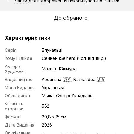
Увійти
для відображення накопичувальної знижки
%
До обраного
Характеристики
Серія
Блукальці
Кому Підійде
Сейнен (Seinen) (чол. від 18 р.)
Автор /
Макото Юкімура
Художник
Видавництво
Kodansha 🇯🇵
,
Nasha Idea 🇺🇦
Мова Видання
Українська
Обкладинка
Мʼяка
,
Суперобкладинка
Кількість
562
сторінок
Формат
20,8 х 15 см
Дата Видання
2026
Оригінальна