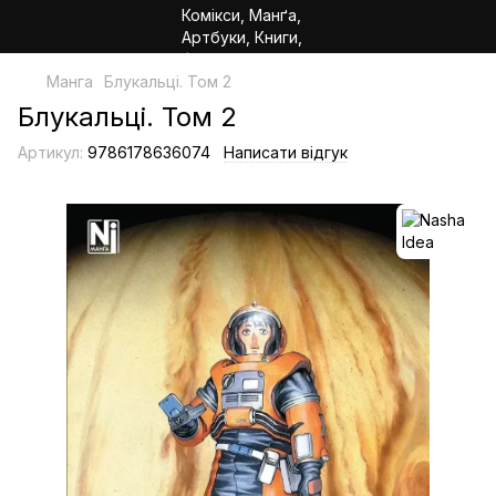
Манга
Блукальці. Том 2
Блукальці. Том 2
Артикул:
9786178636074
Написати відгук