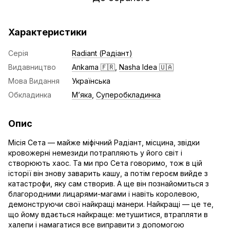
Характеристики
Серія
Radiant (Радіант)
Видавництво
Ankama 🇫🇷
,
Nasha Idea 🇺🇦
Мова Видання
Українська
Обкладинка
Мʼяка
,
Суперобкладинка
Опис
Місія Сета — майже міфічний Радіант, місцина, звідки
кровожерні немезиди потрапляють у його світ і
створюють хаос. Та ми про Сета говоримо, тож в цій
історії він знову заварить кашу, а потім героєм вийде з
катастрофи, яку сам створив. А ще він познайомиться з
благородними лицарями-магами і навіть королевою,
демонструючи свої найкращі манери. Найкращі — це те,
що йому вдається найкраще: метушитися, втрапляти в
халепи і намагатися все виправити з допомогою