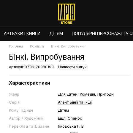
АРТБУКИ І КНИГИ
ДІТЯМ
ПОПУЛЯРНІ ПЕРСОНАЖІ ТА СЕ
Головна
Комікси
Бінкі. Випробування
Бінкі. Випробування
Артикул: 9786170980199
Написати відгук
Характеристики
Жанр
Для Дітей, Комедія, Пригоди
Серія
Агент Бінкі та інші
Кому Підійде
Дітям
Автор / Художник
Ешлі Спайрс
Переклад та Дизайн
Яновська Г. В.