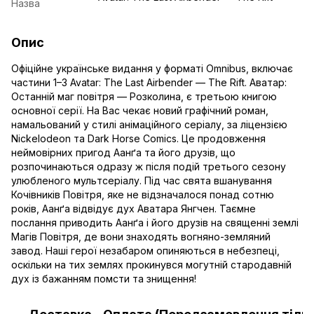
Назва
Опис
Офіційне українське видання у форматі Omnibus, включає
частини 1–3 Avatar: The Last Airbender — The Rift. Аватар:
Останній маг повітря — Розколина, є третьою книгою
основної серії. На Вас чекає новий графічний роман,
намальований у стилі анімаційного серіалу, за ліцензією
Niсkelodeon та Dark Horse Comics. Це продовження
неймовірних пригод Аанґа та його друзів, що
розпочинаються одразу ж після подій третього сезону
улюбленого мультсеріалу. Під час свята вшанування
Кочівників Повітря, яке не відзначалося понад сотню
років, Аанґа відвідує дух Аватара Янгчен. Таємне
послання приводить Аанґа і його друзів на священні землі
Магів Повітря, де вони знаходять вогняно-земляний
завод. Наші герої незабаром опиняються в небезпеці,
оскільки на тих землях прокинувся могутній стародавній
дух із бажанням помсти та знищення!