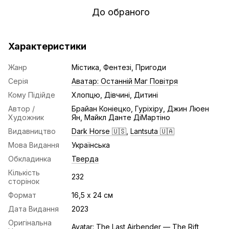
До обраного
Характеристики
Жанр
Містика, Фентезі, Пригоди
Серія
Аватар: Останній Маг Повітря
Кому Підійде
Хлопцю, Дівчині, Дитині
Автор /
Брайан Коніецко, Гуріхіру, Джин Люен
Художник
Ян, Майкл Данте ДіМартіно
Видавництво
Dark Horse 🇺🇸
,
Lantsuta 🇺🇦
Мова Видання
Українська
Обкладинка
Тверда
Кількість
232
сторінок
Формат
16,5 х 24 см
Дата Видання
2023
Оригінальна
Avatar: The Last Airbender — The Rift