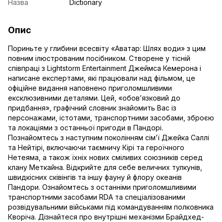
Назва
Dictionary
Опис
Пориньте у глибини всесвіту «Аватар: Шлях води» з цим
повним ілюстрованим посібником. Створене у тісній
співпраці з Lightstorm Entertainment Джеймса Кемерона і
написане експертами, які працювали над фільмом, це
офіційне видання наповнено приголомшливими
ексклюзивними деталями. Цей, «обов’язковий до
придбання», графічний словник знайомить Вас із
персонажами, істотами, транспортними засобами, зброєю
та локаціями з останньої пригоди в Пандорі.
Познайомтесь з наступним поколінням сім’ї Джейка Саллі
та Нейтірі, включаючи таємничу Кірі та героїчного
Нетеяма, а також їхніх нових сміливих союзників серед
клану Меткайна. Відкрийте для себе величних тулкунів,
швидкісних сківінгів та іншу фауну й флору океанів
Пандори. Ознайомтесь з останніми приголомшливими
транспортними засобами RDA та спеціалізованими
розвідувальними військами під командуванням полковника
Кворіча. Дізнайтеся про внутрішні механізми Брайдхед-