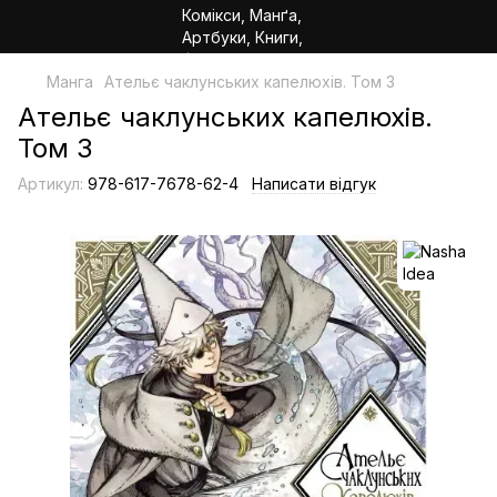
Манга
Ательє чаклунських капелюхів. Том 3
Ательє чаклунських капелюхів.
Том 3
Артикул:
978-617-7678-62-4
Написати відгук