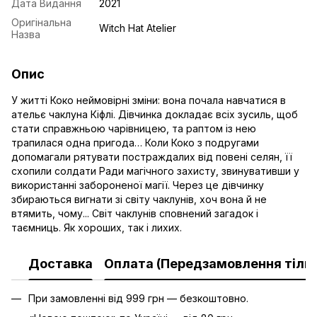
Дата Видання
2021
Оригінальна
Witch Hat Atelier
Назва
Опис
У житті Коко неймовірні зміни: вона почала навчатися в
ательє чаклуна Кіфлі. Дівчинка докладає всіх зусиль, щоб
стати справжньою чарівницею, та раптом із нею
трапилася одна пригода… Коли Коко з подругами
допомагали рятувати постраждалих від повені селян, її
схопили солдати Ради магічного захисту, звинувативши у
використанні забороненої магії. Через це дівчинку
збираються вигнати зі світу чаклунів, хоч вона й не
втямить, чому... Світ чаклунів сповнений загадок і
таємниць. Як хороших, так і лихих.
Доставка
Оплата (Передзамовлення тільк
При замовленні від 999 грн — безкоштовно.