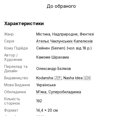
До обраного
Характеристики
Жанр
Містика, Надприродне, Фентезі
Серія
Ательє Чаклунських Капелюхів
Кому Підійде
Сейнен (Seinen) (чол. від 18 р.)
Автор /
Камоме Шірахама
Художник
Переклад та
Олександр Бєліков
Дизайн
Видавництво
Kodansha 🇯🇵
,
Nasha Idea 🇺🇦
Мова Видання
Українська
Обкладинка
Мʼяка
,
Суперобкладинка
Кількість
192
сторінок
Формат
14,4 x 20 cм