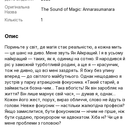
Оригінальна
The Sound of Magic: Annarasumanara
Назва
Кількість
1
Опис
Пориньте у світ, де магія стає реальністю, а кожна мить
— це шанс на диво. Мене звуть Ян Айкращий. І я в усьому
найкращий — таких, як я, одиниці на сотню. Я народився й
ріс у заможній турботливій родині, а ще я — красунчик,
тож не дивно, що всі мені заздрять. Я біжу без упину
вперед — до світлого майбутнього. Однак нещодавно я
зустрів у парку атракціонів фокусника. «Такий старий, а
займається бозна-чим… Така вбогість! Як він заробляє на
життя? Він лише марнує свій час», — думав я, однак…
Кожен його жест, порух, вираз обличчя, слово не йдуть із
голови. Невже фокусник — настільки жалюгідна професія?
Якщо замислитися, бути фокусником — нічим не гірше, ніж
бути суддею, прокурором чи адвокатом. Хіба ні? Чи це в
мене проблеми з головою?