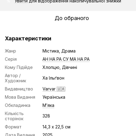
Увійти
для відображення накопичувальної знижки
%
До обраного
Характеристики
Жанр
Містика, Драма
Серія
АН НА РА СУ МА НА РА
Кому Підійде
Хлопцю, Дівчині
Автор /
Ха Ільґвон
Художник
Видавництво
Varvar 🇺🇦
Мова Видання
Українська
Обкладинка
Мʼяка
Кількість
328
сторінок
Формат
14,3 х 22,5 см
Дата Видання
2025