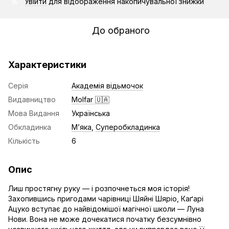
Увійти
для відображення накопичувальної знижки
%
До обраного
Характеристики
Серія
Академія відьмочок
Видавництво
Molfar 🇺🇦
Мова Видання
Українська
Обкладинка
Мʼяка
,
Суперобкладинка
Кількість
6
Опис
Лиш простягну руку — і розпочнеться моя історія!
Захопившись пригодами чарівниці Шяйні Шяріо, Каґарі
Ацуко вступає до найвідомішої магічної школи — Луна
Нови. Вона не може дочекатися початку безсумнівно