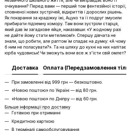
незвичного шкільного життя, але чи виправдає воно її
очікування? Перед вами — перший том фентезійної історії,
сповненої нових зустрічей, відкриттів і дорослих рішень.
Як покарання за крадіжку їжі, Ацуко та її подруг змусили
прибирати підземну комору. Там вони зустріли старця,
який дав їм загадкове яйце, наказавши: «У жодному разі
не дайте йому стати метеликом!». Спершу дівчата не
знали, що робити, але раптом їм спадає на думку: «А чому
б ним не поласувати?». Та на шляху до кухні на них налітає
юрба чудовиськ! Чи зможуть вони все ж з'їсти свій омлет?
Доставка
Оплата (Передзамовлення тільк
При замовленні від 999 грн — безкоштовно.
«Новою поштою» по Україні — від 80 грн.
«Новою поштою» по Дніпру — від 60 грн.
Більше інформації про доставку
Готівкою при отриманні
Кредитною карткою
В терміналі самообслуговування