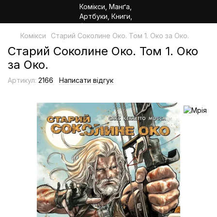
Комікси
Старий Соколине Око. Том 1. Око за Око.
Старий Соколине Око. Том 1. Око
за Око.
Артикул:
2166
Написати відгук