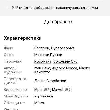
Увійти
для відображення накопичувальної знижки
%
До обраного
Характеристики
Жанр
Вестерн, Супергероїка
Серія
Месники Пустки
Персонаж
Росомаха
,
Соколине Око
Автор /
Ітан Сакс, Андрес Мосса, Марко
Художник
Кеккетто
Переклад та
Денис Скорбатюк
Дизайн
Видавництво
Мрія 🇺🇦
,
Marvel 🇺🇸
Мова Видання
Українська
Обкладинка
Мʼяка
Кількість