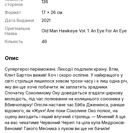
136
сторінок
Формат
17 x 26 см
Дата Видання
2021
Оригінальна
Old Man Hawkeye Vol. 1: An Eye For An Eye
Назва
Кількість
46
Опис
Супергерої переможені. Лиходії поділили країну. Втім,
Клінт Бартон вижив! Хоч і скоро осліпне. У найкращого у
світі стрільця лишилося зовсім трохи часу і є лиш одна річ,
яку він ще хоче побачити: як заплатять зрадники.
Спочатку Соколиному Оку доведеться згадати циркову
молодість, під час полювання на колишнього союзника у
Вбивчопарку! Опісля настане час Ейба Дженкінса, раніше
відомого, як «Жук»! Але поки Соколине Око полює, на
сцену виходить і інший влучний стрілець — Мічений! А ще
на вас чекатиме Червоний Череп та ціла купа Медроксів-
Веномів! Такого Месника з луком ви ще не бачили!