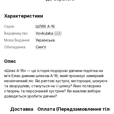
Характеристики
Серія
ШЛЯХ А-16
Видавництво
Vovkulaka 🇺🇦
Мова Видання
Українська
Обкладинка
Синґл
Опис
«Шлях А-16» — це історія подорожі дівчини-підлітка на
ім’я Еліан дивним шляхом А-16, який пронизує химерний
нескінченний ліс. Які раптові зустрічі, моторошні, шокуючі
та зворушливі, стануться на її шляху? Яких потворних
створінь та персонажей зустріне? Які важливі вибори
доведеться зробити дівчині?
Доставка
Оплата (Передзамовлення тільк