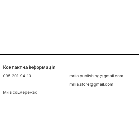
Контактна інформація
095 201-94-13
mriia.publishing@gmail.com
mriia.store@gmail.com
Ми в соцмережах