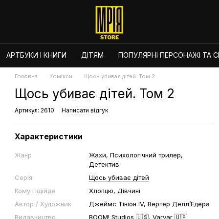
АРТБУКИ І КНИГИ
ДІТЯМ
ПОПУЛЯРНІ ПЕРСОНАЖІ ТА СЕ
Головна
Комікси
Щось убиває дітей. Том 2
Щось убиває дітей. Том 2
Артикул: 2610
Написати відгук
Характеристики
Жанр
Жахи, Психологічний трилер,
Детектив
Серія
Щось убиває дітей
Кому Підійде
Хлопцю, Дівчині
Автор / Художник
Джеймс Тініон IV, Вертер Делл’Едера
Видавництво
BOOM! Studios 🇺🇸
,
Varvar 🇺🇦