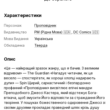
Характеристики
Персонаж
Проповідник
Видавництво
РМ (Рідна Мова) 🇺🇦
,
DC Comics 🇺🇸
Мова Видання
Українська
Обкладинка
Тверда
Опис
«Це — найкращий зразок жанру, що я бачив. З великим
відривом» — The Guardian «Нагадує читачам, як це
весело — спостерігати, як хороші хлопці надирають
дупи» — Spin Щирий, саркастичний і безпардонно
профанний «Проповідник» висвітлює епічні мандри
Преподобного Джессі Кастера, який відстежує Бога-
втікача, щоб змусити Його відповісти за страждання Його
творіння. У пошуках божественного одкровення Джессі зі
своїми друзями прокладає праведний шлях крізь душу