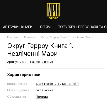
АРТБУКИ І КНИГИ
ДІТЯМ
ПОПУЛЯРНІ ПЕРСОНАЖІ ТА СЕ
Головна
Комікси
Округ Герроу Книга 1. Незліченні Мари
Округ Герроу Книга 1.
Незліченні Мари
Артикул: 2180
Написати відгук
Характеристики
Видавництво
Dark Horse 🇺🇸
,
Molfar 🇺🇦
Мова Видання
Українська
Обкладинка
Тверда