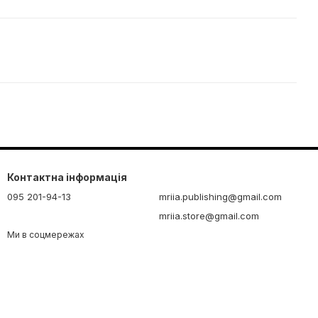
Контактна інформація
095 201-94-13
mriia.publishing@gmail.com
mriia.store@gmail.com
Ми в соцмережах