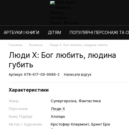
АРТБУКИ І КНИГИ
ДІТЯМ
ПОПУЛЯРНІ ПЕРСОНАЖІ ТА СЕ
Головна
Комікси
Люди Х: Бог любить, людина губить
Люди Х: Бог любить, людина
губить
Артикул: 978-617-09-9686-2
Написати відгук
Характеристики
Жанр
Супергероїка, Фантастика
Персонаж
Люди Х
Кому Підійде
Хлопцю
Автор / Художник
Крістофер Клермонт, Брент Ерік