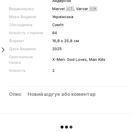
Андерсон
Видавництво
Marvel 🇺🇸
,
Varvar 🇺🇦
Мова Видання
Українська
Обкладинка
Синґл
Кількість сторінок
64
Формат
16,8 х 25,8 см
Дата Видання
2025
Оригінальна
X-Men: God Loves, Man Kills
Назва
Кількість
2
Опис
Новий відгук або коментар