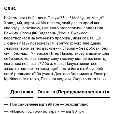
Опис
Найтемніша ніч Людини-Павука? Час? Майбутнє. Місце?
Холодний, ворожий Мангеттен, який давно проміняв
свободу на безпеку, нав’язану жорстокими солдатами
Режиму. Опозиція? Видавець Джона Джеймсон
перетворився на вуличного пророка , який обіцяє, що
Людина павук повернеться і врятує їх усіх. Але давно
зниклий герой тепер втомлений старий – без роботи, без
сім’ї, без надії. Чи зможе Пітер Паркер знову відкрити для
себе свою колись велику силу і велику відповідальність,
яка з нею пов’язана? Або ж маска Павука виявиться
занадто важким тягарем, щоб нести його в цій суворій
новій реальності? За участі Доктора Восьминога, Електро,
Крейвена, Містеріо, Пісочної людини, Скорпіона та інших!
Доставка
Оплата (Передзамовлення тільк
При замовленні від 999 грн — безкоштовно.
«Новою поштою» по Україні — від 80 грн.