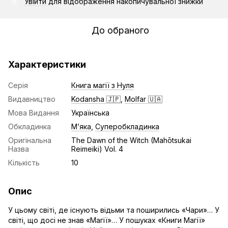
Увійти
для відображення накопичувальної знижки
%
До обраного
Характеристики
Серія
Книга магії з Нуля
Видавництво
Kodansha 🇯🇵
,
Molfar 🇺🇦
Мова Видання
Українська
Обкладинка
Мʼяка
,
Суперобкладинка
Оригінальна
The Dawn of the Witch (Mahōtsukai
Назва
Reimeiki) Vol. 4
Кількість
10
Опис
У цьому світі, де існують відьми та поширились «Чари»… У
світі, що досі не знав «Магії»… У пошуках «Книги Магії»