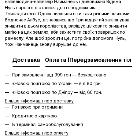
напівлюдина-напівзвір Найманець і дивовижна Відьма
Нуль нарешті дісталися до її сподвижника —
Тринадцятого. Однак вирішили піти таки різними шляхами.
Водночас Албус, дізнавшись що Тринадцятий запланував
знищити відьом королівства, вирішує цілковито знищити
магію на цих землях, аби захистити своїх товаришок по
ремеслу. Але щоб зробити це, потрібна допомога Нуль,
тож Найманець знову вирушає до неї…
Доставка
Оплата (Передзамовлення тільк
При замовленні від 999 грн — безкоштовно.
«Новою поштою» по Україні — від 80 грн.
«Новою поштою» по Дніпру — від 60 грн.
Більше інформації про доставку
Готівкою при отриманні
Кредитною карткою
В терміналі самообслуговування
Більше інформації про оплату