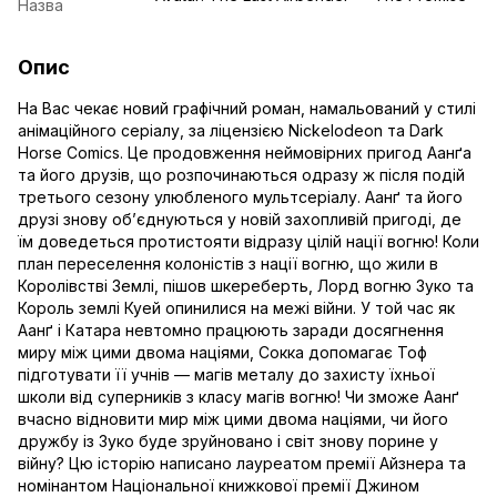
Назва
Опис
На Вас чекає новий графічний роман, намальований у стилі
анімаційного серіалу, за ліцензією Niсkelodeon та Dark
Horse Comics. Це продовження неймовірних пригод Аанґа
та його друзів, що розпочинаються одразу ж після подій
третього сезону улюбленого мультсеріалу. Аанґ та його
друзі знову об’єднуються у новій захопливій пригоді, де
їм доведеться протистояти відразу цілій нації вогню! Коли
план переселення колоністів з нації вогню, що жили в
Королівстві Землі, пішов шкереберть, Лорд вогню Зуко та
Король землі Куей опинилися на межі війни. У той час як
Аанґ і Катара невтомно працюють заради досягнення
миру між цими двома націями, Сокка допомагає Тоф
підготувати її учнів — магів металу до захисту їхньої
школи від суперників з класу магів вогню! Чи зможе Аанґ
вчасно відновити мир між цими двома націями, чи його
дружбу із Зуко буде зруйновано і світ знову порине у
війну? Цю історію написано лауреатом премії Айзнера та
номінантом Національної книжкової премії Джином