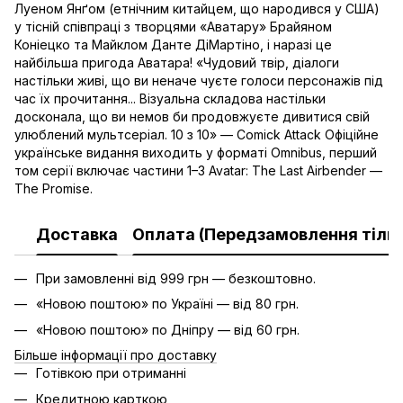
Луеном Янґом (етнічним китайцем, що народився у США)
у тісній співпраці з творцями «Аватару» Брайяном
Коніецко та Майклом Данте ДіМартіно, і наразі це
найбільша пригода Аватара! «Чудовий твір, діалоги
настільки живі, що ви неначе чуєте голоси персонажів під
час їх прочитання... Візуальна складова настільки
досконала, що ви немов би продовжуєте дивитися свій
улюблений мультсеріал. 10 з 10» — Comick Attack Офіційне
українське видання виходить у форматі Omnibus, перший
том серії включає частини 1–3 Avatar: The Last Airbender —
The Promise.
Доставка
Оплата (Передзамовлення тільк
При замовленні від 999 грн — безкоштовно.
«Новою поштою» по Україні — від 80 грн.
«Новою поштою» по Дніпру — від 60 грн.
Більше інформації про доставку
Готівкою при отриманні
Кредитною карткою