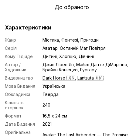
До обраного
Характеристики
Жанр
Містика, Фентезі, Пригоди
Серія
Аватар: Останній Маг Повітря
Кому Підійде
Дитині, Хлопцю, Дівчині
Автор /
Джин Люен Ян, Майкл Данте ДіМартіно,
Художник
Брайан Коніецко, Гуріхіру
Видавництво
Dark Horse 🇺🇸
,
Lantsuta 🇺🇦
Мова Видання
Українська
Обкладинка
Тверда
Кількість
240
сторінок
Формат
16,5 х 24 см
Дата Видання
2021
Оригінальна
Avatar: The Last Airbender — The Promise