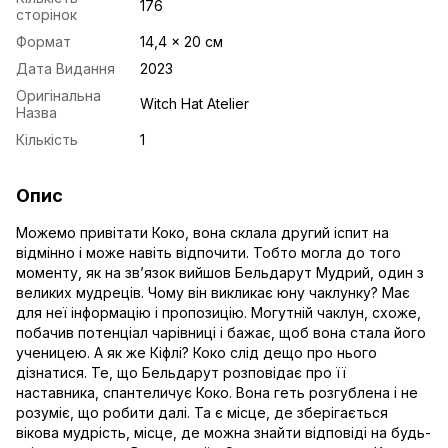
176
сторінок
Формат
14,4 x 20 cм
Дата Видання
2023
Оригінальна
Witch Hat Atelier
Назва
Кількість
1
Опис
Можемо привітати Коко, вона склала другий іспит на
відмінно і може навіть відпочити. Тобто могла до того
моменту, як на зв’язок вийшов Бельдарут Мудрий, один з
великих мудреців. Чому він викликає юну чаклунку? Має
для неї інформацію і пропозицію. Могутній чаклун, схоже,
побачив потенціал чарівниці і бажає, щоб вона стала його
ученицею. А як же Кіфлі? Коко слід дещо про нього
дізнатися. Те, що Бельдарут розповідає про її
наставника, спантеличує Коко. Вона геть розгублена і не
розуміє, що робити далі. Та є місце, де зберігається
вікова мудрість, місце, де можна знайти відповіді на будь-