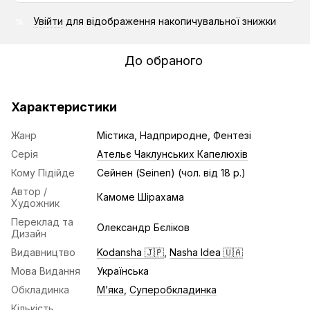
Увійти
для відображення накопичувальної знижки
%
До обраного
Характеристики
Жанр
Містика, Надприродне, Фентезі
Серія
Ательє Чаклунських Капелюхів
Кому Підійде
Сейнен (Seinen) (чол. від 18 р.)
Автор /
Камоме Шірахама
Художник
Переклад та
Олександр Бєліков
Дизайн
Видавництво
Kodansha 🇯🇵
,
Nasha Idea 🇺🇦
Мова Видання
Українська
Обкладинка
Мʼяка
,
Суперобкладинка
Кількість