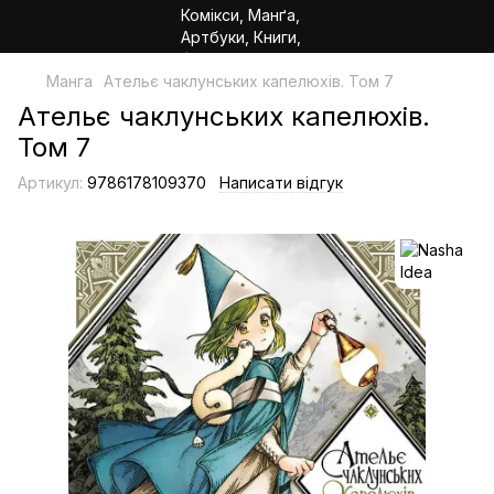
Манга
Ательє чаклунських капелюхів. Том 7
Ательє чаклунських капелюхів.
Том 7
Артикул:
9786178109370
Написати відгук